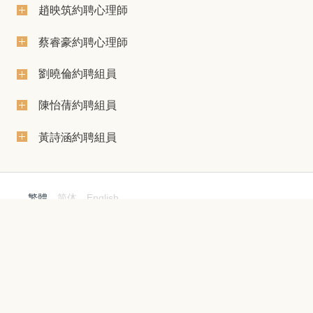
趙映筑約聘心理師
蔡睿豪約聘心理師
劉曉倫約聘組員
陳怡蒨約聘組員
黃詩涵約聘組員
繁體
简体
English
學校地址 : 臺北市11114陽明山華岡路55號（大孝館205），
聯絡電話 : (02)2861-0511 轉分機 12601~12616
服務時間 : 週一至週五 09:00~16:00，電子信箱 :
cufak1@ulive.pccu.edu.tw