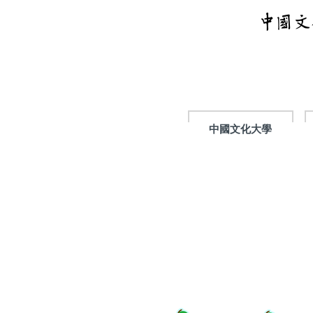
跳
到
主
要
內
容
區
中國文化大學